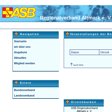
Regionalverband Altmark e. V.
Navigation
Veranstaltungen der B
Startseite
wir über uns
Angebote
Datum
Uhrzeit
Aktuelles
Mitglied werden
nach oben
Extern
Bundesverband
Landesverband
Erreichbarkeit
ASB-Regionalverband
Altmark e. V.